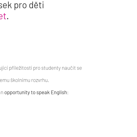
sek pro děti
et
.
jící příležitostí pro studenty naučit se
šemu školnímu rozvrhu.
an
opportunity to speak English
: