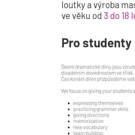
loutky a výroba ma
ve věku od
3 do 18 l
Pro studenty
Školní dramatické dílny jsou vzrušu
divadelním dovednostem ve třídě.
Čas konání dílen přizpůsobíme va
We focus on giving your students 
expressing themselves
practicing grammar skills
giving directions
memorisation
new vocabulary
team building.