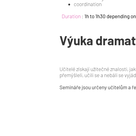
coordination
Duration
:
1h to 1h30 depending on
Výuka dramat
Učitelé získají užitečné znalosti, ja
přemýšleli, učili se a nebáli se vyjá
Semináře jsou určeny učitelům a ře