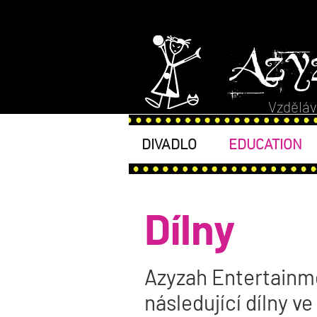
Azy
Vzděláv
DIVADLO
EDUCATION
Dílny
Azyzah Entertainme
následující dílny v