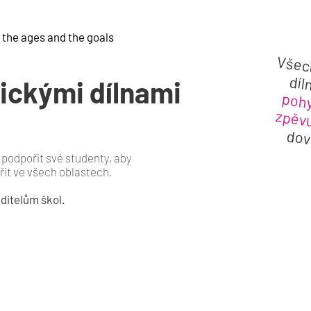
 the ages and the goals
Všech
díl
ickými dílnami
pohy
zpěvu
dov
k podpořit své studenty, aby
dřit ve všech oblastech.
ditelům škol.