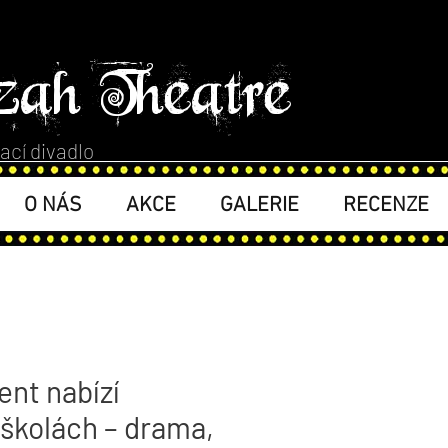
zah Theatre
ací divadlo
O NÁS
AKCE
GALERIE
RECENZE
nt nabízí
e školách – drama,