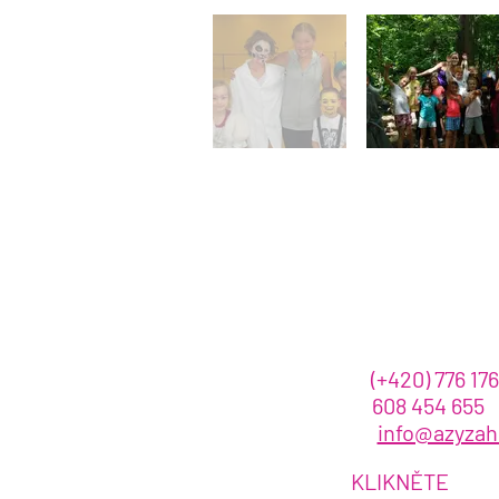
Kontaktujte 
call :
(+420)
776 176
608 454 655
email
:
info@azyza
NEBO
KLIKNĚTE
ZDE!