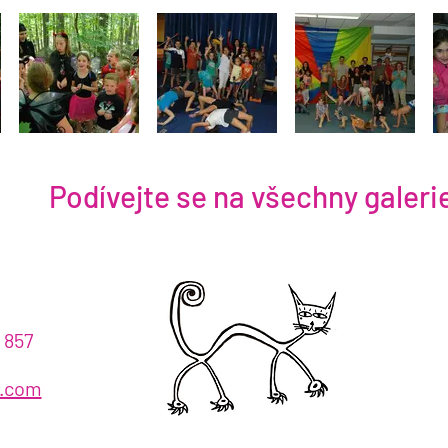
Podívejte se na všechny galeri
nás!
 857
h.com