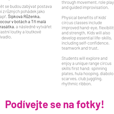
through movement, role pla
ět se budou zabývat postava
and guided improvisation.
i z různých pohádek jako
apř.
Šípková Růženka,
Physical benefits of kids'
ocour v botách a Tři malá
circus classes include
rasátka
, a následně vytvářet
improved hand-eye, flexibili
lastní loutky a loutkové
and strength. Kids will also
ivadlo.
develop essential life-skills,
including self-confidence,
teamwork and trust.
Students will explore and
enjoy a unique range circus
skills first hand: spinning
plates, hula hooping, diabolo
scarves, club juggling,
rhythmic ribbon.
Podívejte se na fotky!