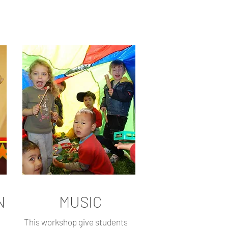
N
MUSIC
This workshop give students