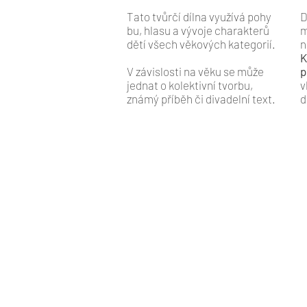
Tato tvůrčí dílna využívá pohy
D
bu, hlasu a vývoje charakterů
m
dětí všech věkových kategorií.
n
K
V závislosti na věku se může
p
jednat o kolektivní tvorbu,
v
známý příběh či divadelní text.
d