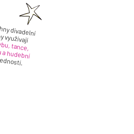
ny divadelní
ny využívají
bu, tance,
 a hudební
edností.